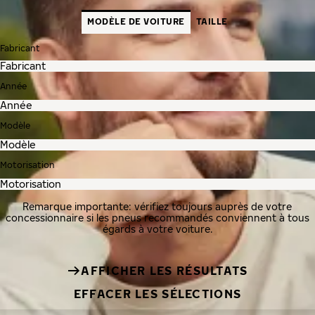
MODÈLE DE VOITURE
TAILLE
Fabricant
Année
Modèle
Motorisation
Remarque importante: vérifiez toujours auprès de votre
concessionnaire si les pneus recommandés conviennent à tous
égards à votre voiture.
AFFICHER LES RÉSULTATS
EFFACER LES SÉLECTIONS