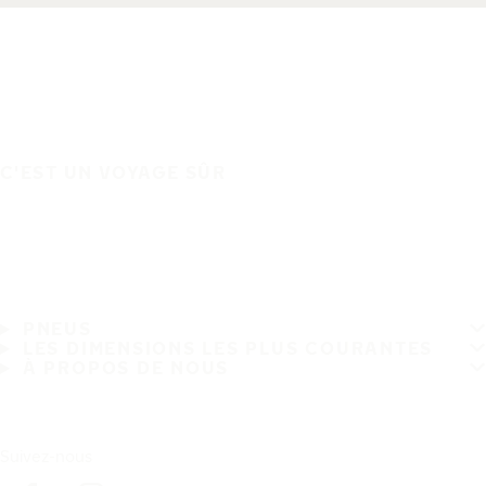
C'EST UN VOYAGE SÛR
PNEUS
LES DIMENSIONS LES PLUS COURANTES
À PROPOS DE NOUS
Suivez-nous