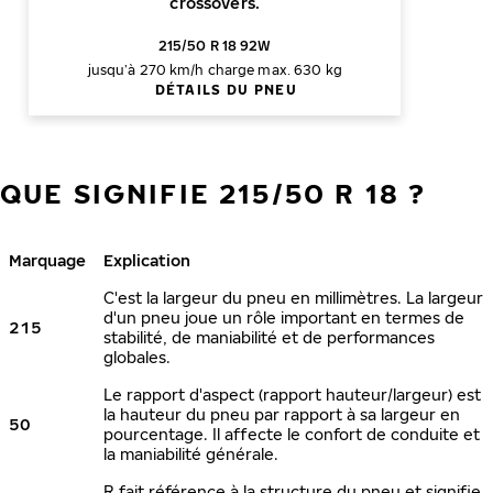
crossovers.
215/50 R 18 92W
jusqu’à 270 km/h
charge max. 630 kg
DÉTAILS DU PNEU
QUE SIGNIFIE 215/50 R 18 ?
Marquage
Explication
C'est la largeur du pneu en millimètres. La largeur
d'un pneu joue un rôle important en termes de
215
stabilité, de maniabilité et de performances
globales.
Le rapport d'aspect (rapport hauteur/largeur) est
la hauteur du pneu par rapport à sa largeur en
50
pourcentage. Il affecte le confort de conduite et
la maniabilité générale.
R fait référence à la structure du pneu et signifie