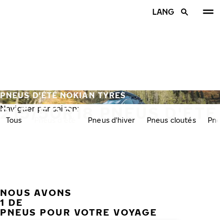
Aller au contenu principal
LANG
Accueil
PNEUS D'ÉTÉ NOKIAN TYRES
215/50R18 PNEUS D'ÉTÉ
Naviguer par saison:
Tous
Pneus d'été
Pneus d'hiver
Pneus cloutés
Pne
NOUS AVONS
PRÉC
S
1 DE
PNEUS POUR VOTRE VOYAGE