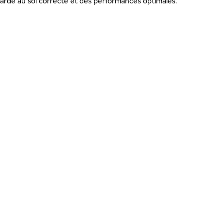
rde au sol correcte et des performances optimales.