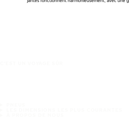
jantes fonctionnent harmonieusement, avec une ga
C'EST UN VOYAGE SÛR
PNEUS
LES DIMENSIONS LES PLUS COURANTES
À PROPOS DE NOUS