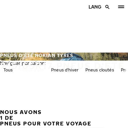
Aller au contenu principal
LANG
Accueil
PNEUS D'ÉTÉ NOKIAN TYRES
215/65R17 PNEUS D'ÉTÉ
Naviguer par saison:
Tous
Pneus d'été
Pneus d'hiver
Pneus cloutés
Pne
NOUS AVONS
PRÉC
S
1 DE
PNEUS POUR VOTRE VOYAGE