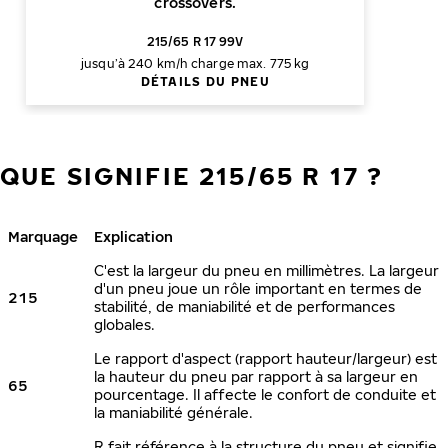
crossovers.
215/65 R 17 99V
jusqu’à 240 km/h
charge max. 775 kg
DÉTAILS DU PNEU
QUE SIGNIFIE 215/65 R 17 ?
Marquage
Explication
C'est la largeur du pneu en millimètres. La largeur
d'un pneu joue un rôle important en termes de
215
stabilité, de maniabilité et de performances
globales.
Le rapport d'aspect (rapport hauteur/largeur) est
la hauteur du pneu par rapport à sa largeur en
65
pourcentage. Il affecte le confort de conduite et
la maniabilité générale.
R fait référence à la structure du pneu et signifie