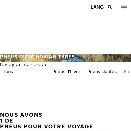
Aller au contenu principal
LANG
Accueil
PNEUS D'ÉTÉ NOKIAN TYRES
225/70R15 PNEUS D'ÉTÉ
Naviguer par saison:
Tous
Pneus d'été
Pneus d'hiver
Pneus cloutés
Pne
NOUS AVONS
PRÉC
S
1 DE
PNEUS POUR VOTRE VOYAGE