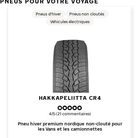
PNEUS POUR VOTRE VOYAGE
Pneus d'hiver
Pneus non cloutés
Véhicules électriques
HAKKAPELIITTA CR4
Note globale
4/5 (21 commentaires)
Pneu hiver premium nordique non-clouté pour
les Vans et les camionnettes