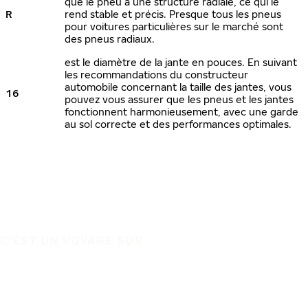
que le pneu a une structure radiale, ce qui le
R
rend stable et précis. Presque tous les pneus
pour voitures particulières sur le marché sont
des pneus radiaux.
est le diamètre de la jante en pouces. En suivant
les recommandations du constructeur
automobile concernant la taille des jantes, vous
16
pouvez vous assurer que les pneus et les jantes
fonctionnent harmonieusement, avec une garde
au sol correcte et des performances optimales.
C'EST UN VOYAGE SÛR