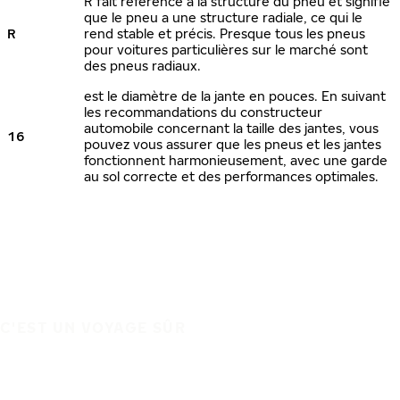
R fait référence à la structure du pneu et signifie
que le pneu a une structure radiale, ce qui le
R
rend stable et précis. Presque tous les pneus
pour voitures particulières sur le marché sont
des pneus radiaux.
est le diamètre de la jante en pouces. En suivant
les recommandations du constructeur
automobile concernant la taille des jantes, vous
16
pouvez vous assurer que les pneus et les jantes
fonctionnent harmonieusement, avec une garde
au sol correcte et des performances optimales.
C'EST UN VOYAGE SÛR