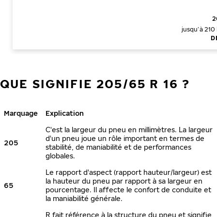
2
jusqu’à 210
D
QUE SIGNIFIE 205/65 R 16 ?
Marquage
Explication
C'est la largeur du pneu en millimètres. La largeur
d'un pneu joue un rôle important en termes de
205
stabilité, de maniabilité et de performances
globales.
Le rapport d'aspect (rapport hauteur/largeur) est
la hauteur du pneu par rapport à sa largeur en
65
pourcentage. Il affecte le confort de conduite et
la maniabilité générale.
R fait référence à la structure du pneu et signifie