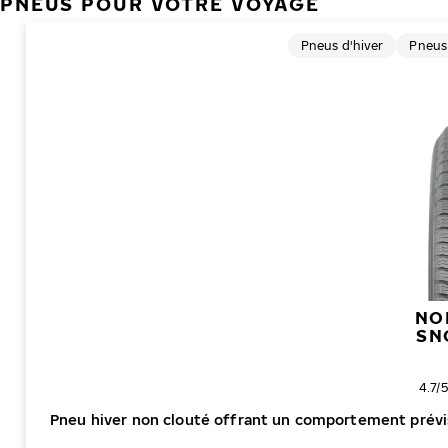
PNEUS POUR VOTRE VOYAGE
Pneus d'hiver
Pneus
NO
SN
Note
4.7/
Pneu hiver non clouté offrant un comportement prévisib