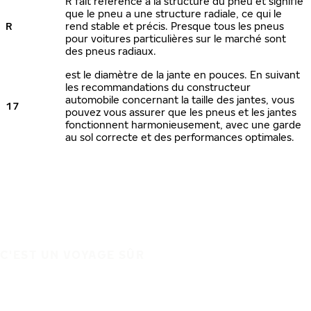
R fait référence à la structure du pneu et signifie
que le pneu a une structure radiale, ce qui le
R
rend stable et précis. Presque tous les pneus
pour voitures particulières sur le marché sont
des pneus radiaux.
est le diamètre de la jante en pouces. En suivant
les recommandations du constructeur
automobile concernant la taille des jantes, vous
17
pouvez vous assurer que les pneus et les jantes
fonctionnent harmonieusement, avec une garde
au sol correcte et des performances optimales.
C'EST UN VOYAGE SÛR