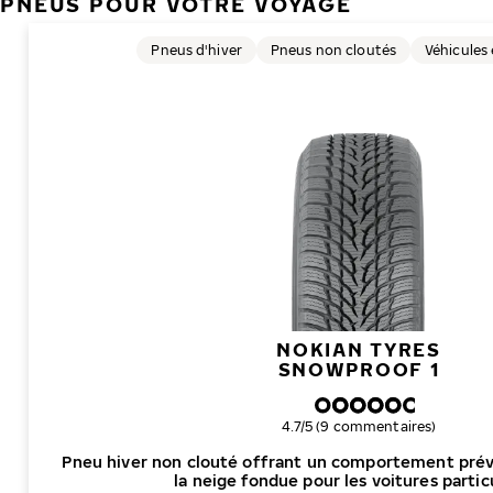
PNEUS POUR VOTRE VOYAGE
Pneus d'hiver
Pneus non cloutés
Véhicules 
NOKIAN TYRES
SNOWPROOF 1
Note globale
4.7/5 (9 commentaires)
Pneu hiver non clouté offrant un comportement prévis
la neige fondue pour les voitures partic