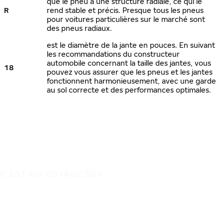
que le pneu a une structure radiale, ce qui le
R
rend stable et précis. Presque tous les pneus
pour voitures particulières sur le marché sont
des pneus radiaux.
est le diamètre de la jante en pouces. En suivant
les recommandations du constructeur
automobile concernant la taille des jantes, vous
18
pouvez vous assurer que les pneus et les jantes
fonctionnent harmonieusement, avec une garde
au sol correcte et des performances optimales.
C'EST UN VOYAGE SÛR