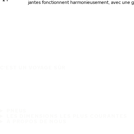
jantes fonctionnent harmonieusement, avec une ga
C'EST UN VOYAGE SÛR
PNEUS
LES DIMENSIONS LES PLUS COURANTES
À PROPOS DE NOUS