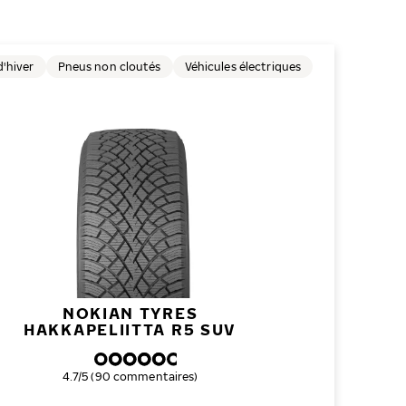
'hiver
Pneus non cloutés
Véhicules électriques
NOKIAN TYRES
HAKKAPELIITTA R5 SUV
Note globale
4.7/5 (90 commentaires)