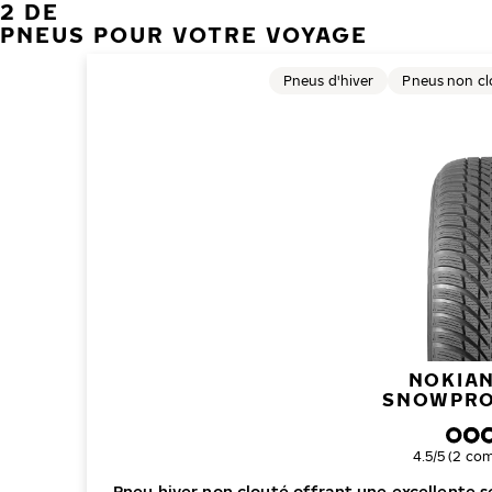
2 DE
PNEUS POUR VOTRE VOYAGE
Pneus d'hiver
Pneus non cl
NOKIAN
SNOWPRO
Note global
4.5/5 (2 co
Pneu hiver non clouté offrant une excellente sé