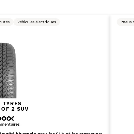
outés
Véhicules électriques
Pneus d
 TYRES
OF 2 SUV
e
mmentaires)
curité hivernale pour les SUV et les crossovers