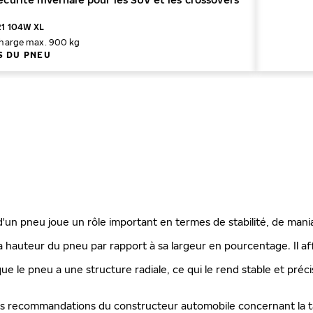
21 104W XL
harge max. 900 kg
S DU PNEU
 d'un pneu joue un rôle important en termes de stabilité, de mani
a hauteur du pneu par rapport à sa largeur en pourcentage. Il aff
que le pneu a une structure radiale, ce qui le rend stable et préc
les recommandations du constructeur automobile concernant la ta