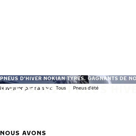
Aller au contenu principal
Accueil
PNEUS D'HIVER NOKIAN TYRES. GAGNANTS DE N
235/50R21 PNEUS HIV
Naviguer par saison:
Tous
Pneus d'été
Pneus d'hiver
NOUS AVONS