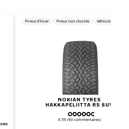
Pneus d'hiver
Pneus non cloutés
Véhicules électriq
NOKIAN TYRES
HAKKAPELIITTA R5 SUV
Note globale
4.7/5 (90 commentaires)
nces