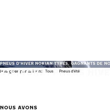
Aller au contenu principal
Accueil
PNEUS D'HIVER NOKIAN TYRES. GAGNANTS DE N
315/40R21 PNEUS HIV
Naviguer par saison:
Tous
Pneus d'été
Pneus d'hiver
NOUS AVONS