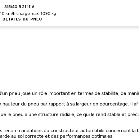
315/40 R 21 111V
240 km/h
charge max. 1090 kg
DÉTAILS DU PNEU
 d'un pneu joue un rôle important en termes de stabilité, de mani
a hauteur du pneu par rapport à sa largeur en pourcentage. Il aff
que le pneu a une structure radiale, ce qui le rend stable et préc
les recommandations du constructeur automobile concernant la ta
rde au sol correcte et des performances optimales.