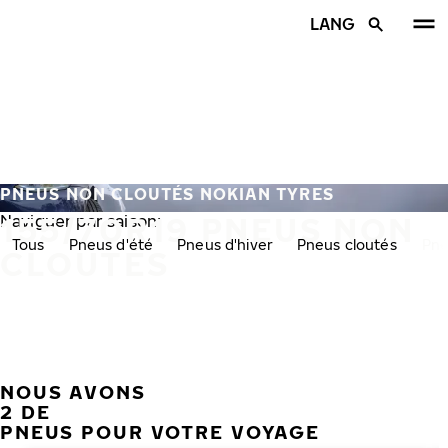
Aller au contenu principal
LANG
Accueil
PNEUS NON CLOUTÉS NOKIAN TYRES
155/70R19 PNEUS NON
Naviguer par saison:
Tous
Pneus d'été
Pneus d'hiver
Pneus cloutés
Pne
CLOUTÉS
NOUS AVONS
PRÉC
S
2 DE
PNEUS POUR VOTRE VOYAGE