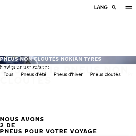
Aller au contenu principal
LANG
Accueil
PNEUS NON CLOUTÉS NOKIAN TYRES
245/40R18 PNEUS NON
Naviguer par saison:
Tous
Pneus d'été
Pneus d'hiver
Pneus cloutés
Pne
CLOUTÉS
NOUS AVONS
PRÉC
S
2 DE
PNEUS POUR VOTRE VOYAGE