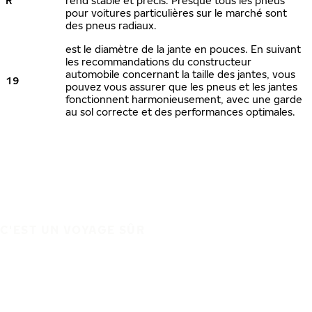
R
rend stable et précis. Presque tous les pneus
pour voitures particulières sur le marché sont
des pneus radiaux.
est le diamètre de la jante en pouces. En suivant
les recommandations du constructeur
automobile concernant la taille des jantes, vous
19
pouvez vous assurer que les pneus et les jantes
fonctionnent harmonieusement, avec une garde
au sol correcte et des performances optimales.
C'EST UN VOYAGE SÛR