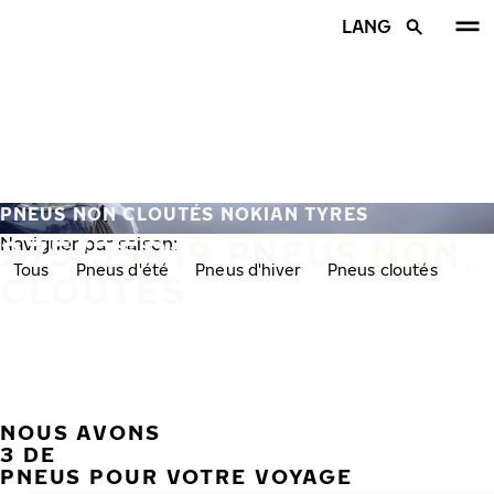
Aller au contenu principal
LANG
Accueil
PNEUS NON CLOUTÉS NOKIAN TYRES
275/35R19 PNEUS NON
Naviguer par saison:
Tous
Pneus d'été
Pneus d'hiver
Pneus cloutés
Pne
CLOUTÉS
NOUS AVONS
PRÉC
S
3 DE
PNEUS POUR VOTRE VOYAGE