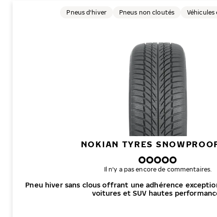
Pneus d'hiver
Pneus non cloutés
Véhicules 
NOKIAN TYRES SNOWPROOF
Il n'y a pas encore de commentaires.
Pneu hiver sans clous offrant une adhérence exceptio
voitures et SUV hautes performanc