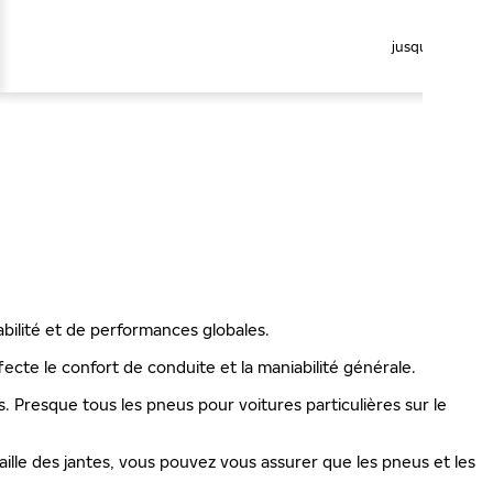
195/
jusqu’à 210 km
DÉT
abilité et de performances globales.
ecte le confort de conduite et la maniabilité générale.
is. Presque tous les pneus pour voitures particulières sur le
ille des jantes, vous pouvez vous assurer que les pneus et les