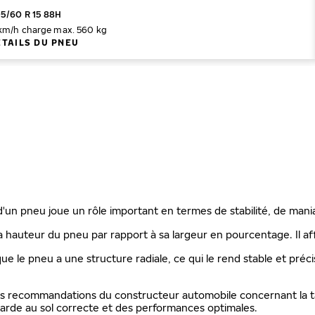
95/60 R 15 88H
 km/h
charge max. 560 kg
ÉTAILS DU PNEU
 d'un pneu joue un rôle important en termes de stabilité, de mani
a hauteur du pneu par rapport à sa largeur en pourcentage. Il aff
que le pneu a une structure radiale, ce qui le rend stable et préc
les recommandations du constructeur automobile concernant la ta
rde au sol correcte et des performances optimales.