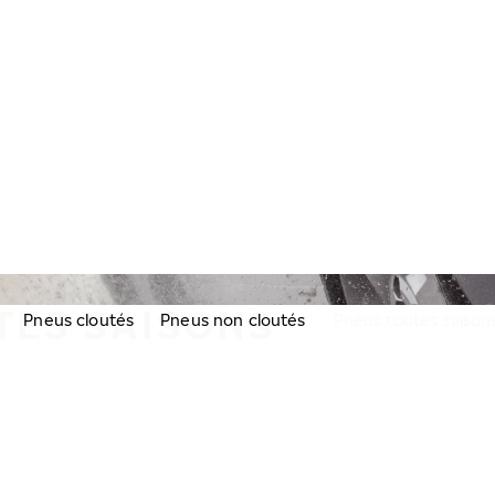
TES SAISONS
Pneus cloutés
Pneus non cloutés
Pneus toutes saison