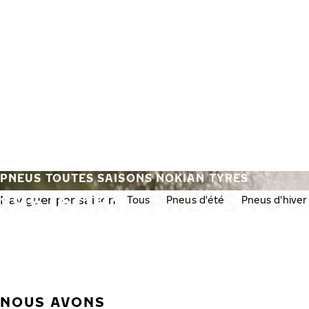
Aller au contenu principal
Accueil
PNEUS TOUTES SAISONS NOKIAN TYRES
195/60R15 PNEUS TOU
Naviguer par saison:
Tous
Pneus d'été
Pneus d'hiver
NOUS AVONS