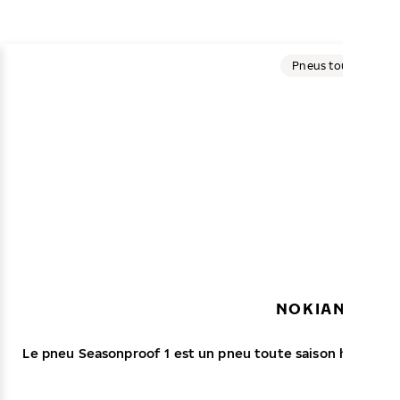
Pneus toutes saiso
NOKIAN TYRE
Le pneu Seasonproof 1 est un pneu toute saison haut de g