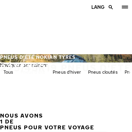
Aller au contenu principal
LANG
Accueil
PNEUS D'ÉTÉ NOKIAN TYRES
225/45R19 PNEUS D'ÉTÉ
Naviguer par saison:
Tous
Pneus d'été
Pneus d'hiver
Pneus cloutés
Pne
NOUS AVONS
PRÉC
S
1 DE
PNEUS POUR VOTRE VOYAGE