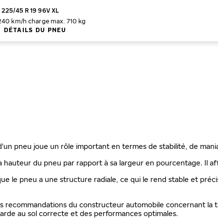
225/45 R 19 96V XL
 240 km/h
charge max. 710 kg
DÉTAILS DU PNEU
 d'un pneu joue un rôle important en termes de stabilité, de mani
a hauteur du pneu par rapport à sa largeur en pourcentage. Il aff
que le pneu a une structure radiale, ce qui le rend stable et préc
les recommandations du constructeur automobile concernant la ta
rde au sol correcte et des performances optimales.