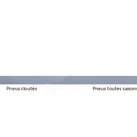
N CLOUTÉS
Pneus cloutés
Pneus non cloutés
Pneus toutes saison