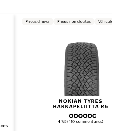
Pneus d'hiver
Pneus non cloutés
Véhicules électriq
NOKIAN TYRES
HAKKAPELIITTA R5
Note globale
4.7/5 (410 commentaires)
nces