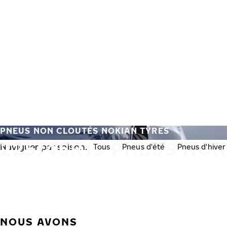
Aller au contenu principal
Accueil
PNEUS NON CLOUTÉS NOKIAN TYRES
225/45R19 PNEUS NO
Naviguer par saison:
Tous
Pneus d'été
Pneus d'hiver
NOUS AVONS